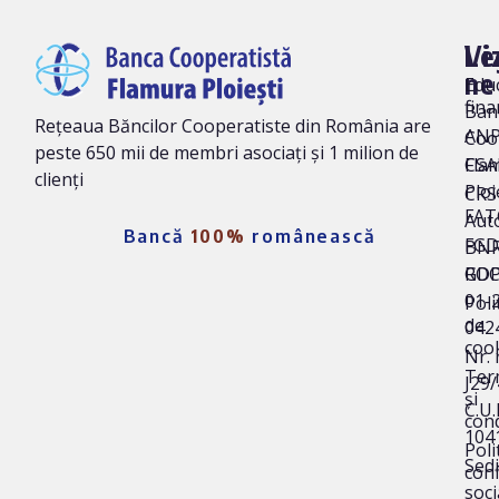
Vi
Le
ne
Edu
fina
Ban
Rețeaua Băncilor Cooperatiste din România are
AN
Coo
peste 650 mii de membri asociați și 1 milion de
Fla
CSA
clienți
Ploi
CRS 
FAT
Auto
Bancă
100%
românească
FG
BNR
ROC
GD
01-
Poli
de
042
coo
Nr. 
Ter
J29
și
C.U.I
cond
104
Poli
Sedi
conf
soci