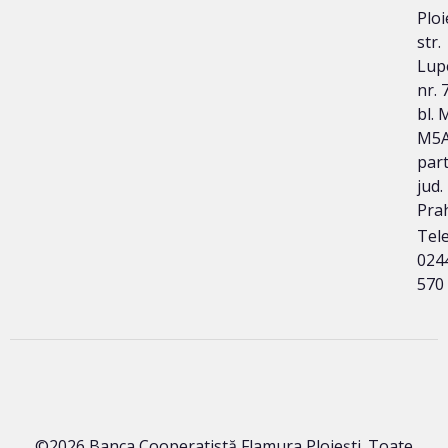
Ploi
str.
Lup
nr. 
bl. 
M5A
part
jud.
Pra
Tele
024
570
©2026 Banca Cooperatistă Flamura Ploieşti. Toate