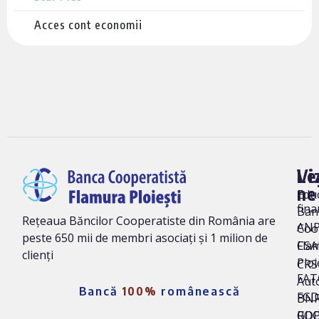
Acces cont economii
Vi
Le
ne
Edu
fina
Ban
Rețeaua Băncilor Cooperatiste din România are
AN
Coo
peste 650 mii de membri asociați și 1 milion de
Fla
CSA
clienți
Ploi
CRS 
FAT
Auto
Bancă
100%
românească
FG
BNR
ROC
GD