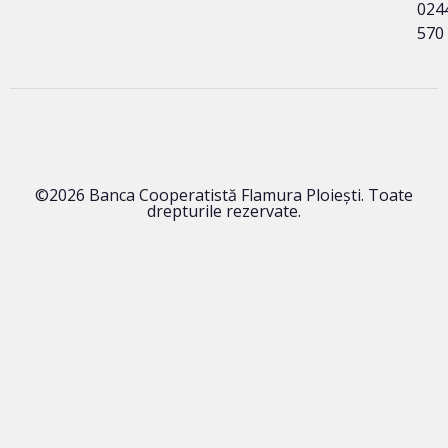
024
570
©2026 Banca Cooperatistă Flamura Ploieşti. Toate
drepturile rezervate.