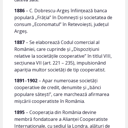
1886
– C. Dobrescu-Argeş înfiinţează banca
populară „Frăţia” în Domneşti şi societatea de
consum „Economatul” în Retevoieşti, judeţul
Argeş.
1887
– Se elaborează Codul comercial al
României, care cuprinde şi „Dispoziţiuni
relative la societăţile cooperative” în titlul VIII,
secţiunea VII (art. 221 – 235), impulsionând
apariţia multor societăţi de tip cooperatist.
1891
–
1902
– Apar numeroase societăţi
cooperative de credit, denumite şi „bănci
populare săteşti”, care marchează afirmarea
mişcării cooperatiste în România.
1895
– Cooperaţia din România devine
membră fondatoare a Alianţei Cooperatiste
Internaţionale, cu sediul la Londra, alături de