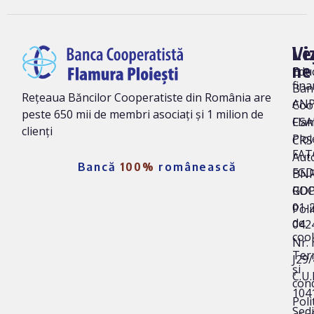
Vi
Le
ne
Edu
fina
Ban
Rețeaua Băncilor Cooperatiste din România are
AN
Coo
peste 650 mii de membri asociați și 1 milion de
Fla
CSA
clienți
Ploi
CRS 
FAT
Auto
Bancă
100%
românească
FG
BNR
ROC
GD
01-
Poli
de
042
coo
Nr. 
Ter
J29
și
C.U.I
cond
104
Poli
Sedi