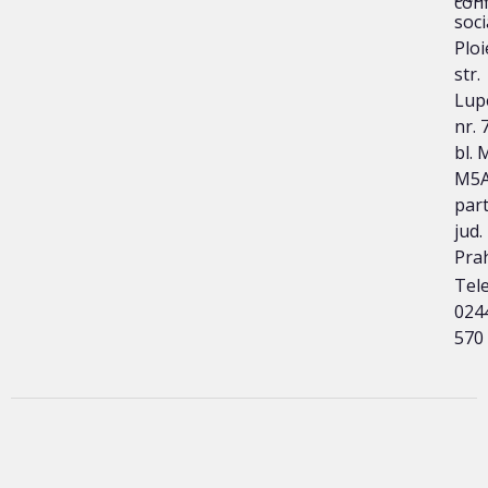
conf
soci
Ploi
str.
Lup
nr. 
bl. 
M5A
part
jud.
Pra
Tele
024
570