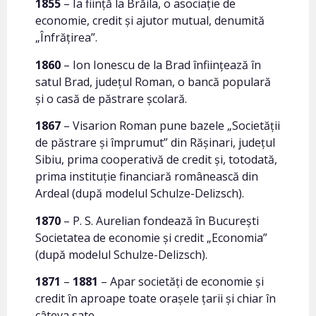
1855
– Ia fiinţă la Brăila, o asociaţie de
economie, credit şi ajutor mutual, denumită
„Înfrăţirea”.
1860
– Ion Ionescu de la Brad înfiinţează în
satul Brad, judeţul Roman, o bancă populară
şi o casă de păstrare şcolară.
1867
– Visarion Roman pune bazele „Societăţii
de păstrare şi împrumut” din Răşinari, judeţul
Sibiu, prima cooperativă de credit şi, totodată,
prima instituţie financiară românească din
Ardeal (după modelul Schulze-Delizsch).
1870
– P. S. Aurelian fondează în Bucureşti
Societatea de economie şi credit „Economia”
(după modelul Schulze-Delizsch).
1871
–
1881
– Apar societăţi de economie şi
credit în aproape toate oraşele ţarii şi chiar în
câteva sate.