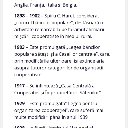
Anglia, Franţa, Italia şi Belgia.
1898
–
1902
– Spiru C. Haret, considerat
„ctitorul băncilor populare”, desfăşoară o
activitate remarcabilă pe tărâmul afirmării
mişcării cooperatiste în mediul rural.
1903
– Este promulgată „Legea băncilor
populare săteşti şi a Casei lor centrale”, care,
prin modificările ulterioare, îşi extinde aria
asupra tuturor categoriilor de organizaţii
cooperatiste.
1917
– Se înfiinţează „Casa Centrală a
Cooperaţiei şi Împroprietăririi Sătenilor”.
1929
– Este promulgată” Legea pentru
organizarea cooperaţiei”, care suferă mai
multe modificări până în anul 1939.