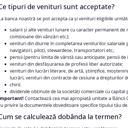
Ce tipuri de venituri sunt acceptate?
La banca noastră se pot accepta ca și venituri eligibile următo
salarii și alte venituri lunare cu caracter permanent de
comisioane din vânzări etc.);
venituri din diurne în completarea veniturilor salariale
navigatori, piloți, stewardese, transportatori etc.;
pensii (pentru limita de vârstă sau anticipate; pensii de 
venituri din desfășurarea de profesii liber autorizate;
venituri din lucrări literare, de artă, științifice, moșt
lucrări, venituri din contracte de cesiune a drepturilor 
chirii;
dividende obținute de la societăți comerciale cu capital 
Important!
Contactează cea mai apropiată unitate a Băncii C
cu privire la documentele doveditoare specifice tipului tău de 
Cum se calculează dobânda la termen?