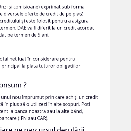
bânzi și comisioane) exprimat sub forma
 diversele oferte de credit de pe piață.
reditului și este folosit pentru a asigura
termen. DAE va fi diferit la un credit acordat
dat pe termen de 5 ani.
total net luat în considerare pentru
principal la plata tuturor obligațiilor
consum ?
unui nou împrumut prin care achiți un credit
n plus să o utilizezi în alte scopuri. Poți
ezent la banca noastră sau la alte bănci,
nebancare (IFN sau CAR).
are pe parcursul derulării