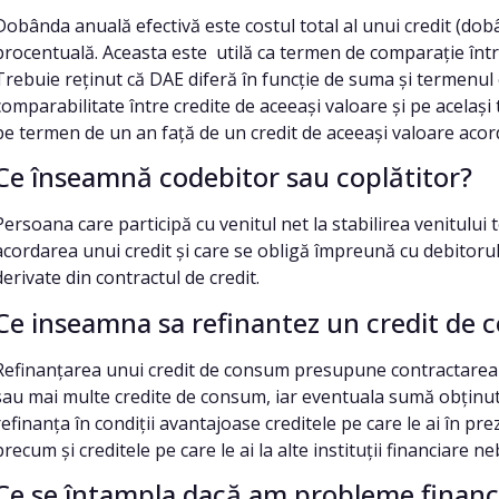
Dobânda anuală efectivă este costul total al unui credit (do
procentuală. Aceasta este utilă ca termen de comparație între
Trebuie reținut că DAE diferă în funcție de suma și termenul c
comparabilitate între credite de aceeași valoare și pe același 
pe termen de un an față de un credit de aceeași valoare acor
Ce înseamnă codebitor sau coplătitor?
Persoana care participă cu venitul net la stabilirea venitului 
acordarea unui credit și care se obligă împreună cu debitorul 
derivate din contractul de credit.
Ce inseamna sa refinantez un credit de 
Refinanțarea unui credit de consum presupune contractarea 
sau mai multe credite de consum, iar eventuala sumă obținută î
refinanța în condiții avantajoase creditele pe care le ai în pr
precum și creditele pe care le ai la alte instituții financiare 
Ce se întampla dacă am probleme financi