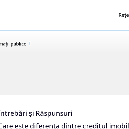
Rețe
mații publice
Întrebări și Răspunsuri
Care este diferența dintre creditul imobil