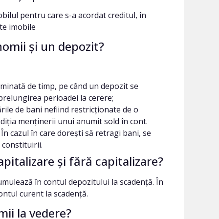
ilul pentru care s-a acordat creditul, în
lte imobile
nomii și un depozit?
minată de timp, pe când un depozit se
prelungirea perioadei la cerere;
ile de bani nefiind restricționate de o
ndiția menținerii unui anumit sold în cont.
În cazul în care dorești să retragi bani, se
onstituirii.
pitalizare și fără capitalizare?
umulează în contul depozitului la scadență. În
ontul curent la scadență.
ii la vedere?