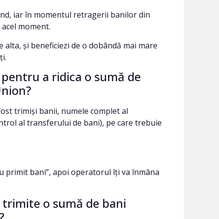
ând, iar în momentul retragerii banilor din
n acel moment.
pe alta, și beneficiezi de o dobândă mai mare
i.
 pentru a ridica o sumă de
Union?
ost trimiși banii, numele complet al
ol al transferului de bani), pe care trebuie
ru primit bani”, apoi operatorul îți va înmâna
 trimite o sumă de bani
?