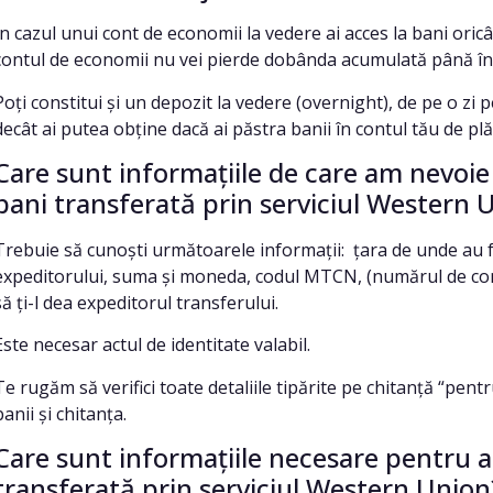
În cazul unui cont de economii la vedere ai acces la bani oric
contul de economii nu vei pierde dobânda acumulată până î
Poți constitui și un depozit la vedere (overnight), de pe o zi 
decât ai putea obține dacă ai păstra banii în contul tău de plăț
Care sunt informațiile de care am nevoie
bani transferată prin serviciul Western 
Trebuie să cunoști următoarele informații: țara de unde au f
expeditorului, suma și moneda, codul MTCN, (numărul de contr
să ți-l dea expeditorul transferului.
Este necesar actul de identitate valabil.
Te rugăm să verifici toate detaliile tipărite pe chitanță “pent
banii și chitanța.
Care sunt informațiile necesare pentru a
transferată prin serviciul Western Union