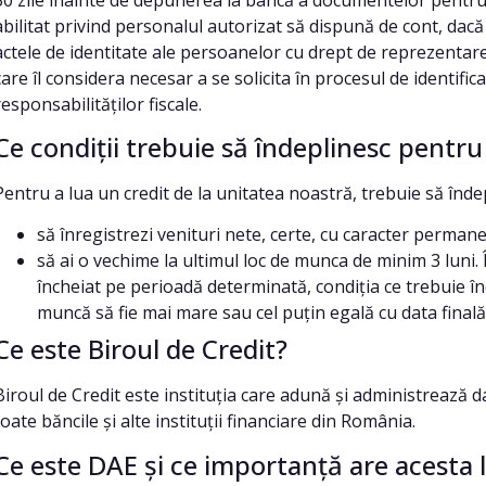
abilitat privind personalul autorizat să dispună de cont, dacă n
actele de identitate ale persoanelor cu drept de reprezentare
care îl considera necesar a se solicita în procesul de identificar
responsabilităților fiscale.
Ce condiții trebuie să îndeplinesc pentru
Pentru a lua un credit de la unitatea noastră, trebuie să înde
să înregistrezi venituri nete, certe, cu caracter perman
să ai o vechime la ultimul loc de munca de minim 3 luni.
încheiat pe perioadă determinată, condiția ce trebuie înd
muncă să fie mai mare sau cel puțin egală cu data finală 
Ce este Biroul de Credit?
Biroul de Credit este instituția care adună și administrează 
toate băncile și alte instituții financiare din România.
Ce este DAE și ce importanță are acesta 