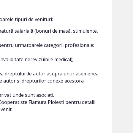
arele tipuri de venituri:
 natură salarială (bonuri de masă, stimulente,
 pentru următoarele categorii profesionale:
invaliditate nerevizuibile medical);
enirea dreptului de autor asupra unor asemenea
de autor și drepturilor conexe acestora;
privat unde sunt asociați.
ooperatiste Flamura Ploieşti pentru detalii
venit.