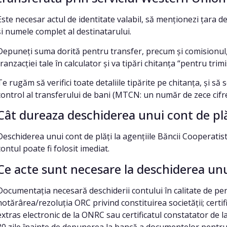
Este necesar actul de identitate valabil, să menționezi țara de
și numele complet al destinatarului.
Depuneți suma dorită pentru transfer, precum și comisionul, 
tranzacției tale în calculator și va tipări chitanța “pentru trim
Te rugăm să verifici toate detaliile tipărite pe chitanța, și 
control al transferului de bani (MTCN: un număr de zece cifre
Cât dureaza deschiderea unui cont de plă
Deschiderea unui cont de plăți la agențiile Băncii Cooperatis
contul poate fi folosit imediat.
Ce acte sunt necesare la deschiderea unu
Documentația necesară deschiderii contului în calitate de perso
hotărârea/rezoluția ORC privind constituirea societății; certif
extras electronic de la ONRC sau certificatul constatator de l
30 zile înainte de depunerea la bancă a documentelor pentru