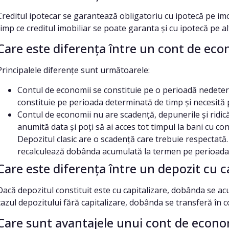
Creditul ipotecar se garantează obligatoriu cu ipotecă pe imob
timp ce creditul imobiliar se poate garanta și cu ipotecă pe a
Care este diferența între un cont de eco
Principalele diferențe sunt următoarele:
Contul de economii se constituie pe o perioadă nedeter
constituie pe perioada determinată de timp și necesită 
Contul de economii nu are scadență, depunerile și ridicăr
anumită data și poți să ai acces tot timpul la bani cu co
Depozitul clasic are o scadență care trebuie respectată. 
recalculează dobânda acumulată la termen pe perioada c
Care este diferența între un depozit cu ca
Dacă depozitul constituit este cu capitalizare, dobânda se ac
cazul depozitului fără capitalizare, dobânda se transferă în c
Care sunt avantajele unui cont de econom