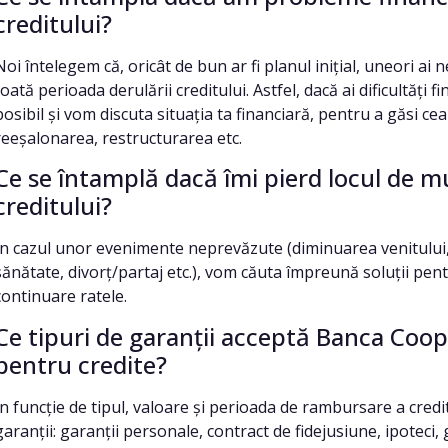
creditului?
Noi întelegem că, oricât de bun ar fi planul inițial, uneori ai n
toată perioada derulării creditului. Astfel, dacă ai dificultăți
posibil și vom discuta situația ta financiară, pentru a găsi cea
reeșalonarea, restructurarea etc.
Ce se întamplă dacă îmi pierd locul de m
creditului?
În cazul unor evenimente neprevăzute (diminuarea venitului
sănătate, divorț/partaj etc.), vom căuta împreună soluții pentr
continuare ratele.
Ce tipuri de garanții acceptă Banca Coop
pentru credite?
În funcție de tipul, valoare și perioada de rambursare a credi
garanții: garanții personale, contract de fidejusiune, ipoteci, g