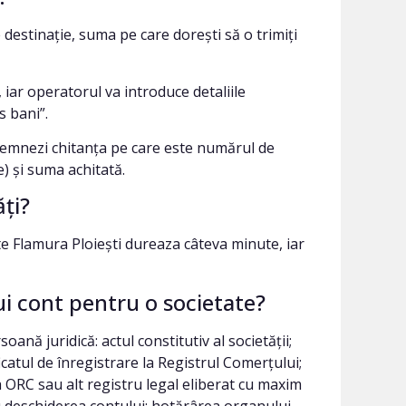
 destinație, suma pe care dorești să o trimiți
iar operatorul va introduce detaliile
is bani”.
să semnezi chitanța pe care este numărul de
) și suma achitată.
ți?
te Flamura Ploieşti dureaza câteva minute, iar
i cont pentru o societate?
ană juridică: actul constitutiv al societății;
icatul de înregistrare la Registrul Comerțului;
a ORC sau alt registru legal eliberat cu maxim
 deschiderea contului; hotărârea organului