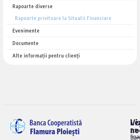
Rapoarte diverse
Rapoarte privitoare la Situatii Financiare
Evenimente
Documente
Alte informații pentru clienți
Vi
Le
ne
Edu
fina
Ban