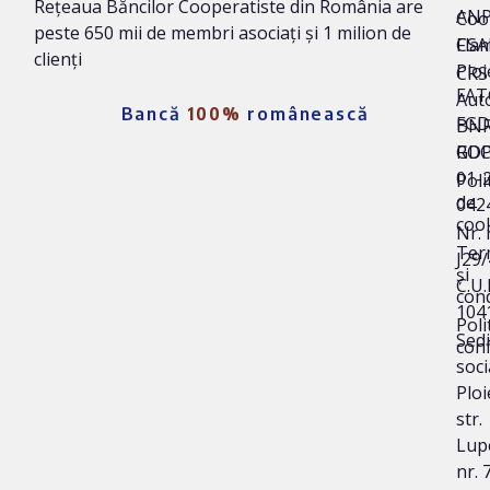
Rețeaua Băncilor Cooperatiste din România are
AN
Coo
peste 650 mii de membri asociați și 1 milion de
Fla
CSA
clienți
Ploi
CRS 
FAT
Auto
Bancă
100%
românească
FG
BNR
ROC
GD
01-
Poli
de
042
coo
Nr. 
Ter
J29
și
C.U.I
cond
104
Poli
Sedi
conf
soci
Ploi
str.
Lup
nr. 