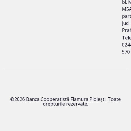
bl. 
M5A
part
jud.
Pra
Tele
024
570
©2026 Banca Cooperatistă Flamura Ploieşti. Toate
drepturile rezervate.