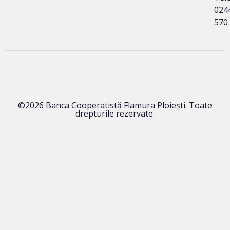
024
570
©2026 Banca Cooperatistă Flamura Ploieşti. Toate
drepturile rezervate.