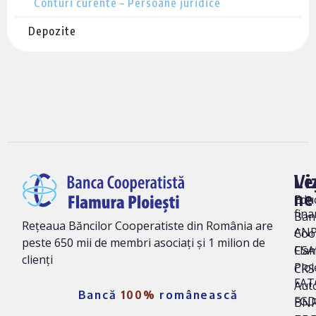
Conturi curente – Persoane juridice
Depozite
Vi
Le
ne
Edu
fina
Ban
Rețeaua Băncilor Cooperatiste din România are
AN
Coo
peste 650 mii de membri asociați și 1 milion de
Fla
CSA
clienți
Ploi
CRS 
FAT
Auto
Bancă
100%
românească
FG
BNR