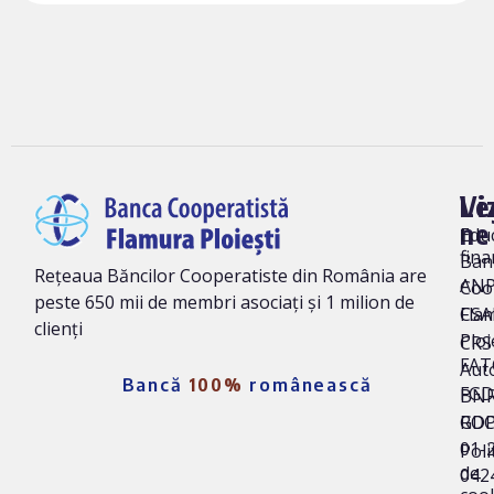
Vi
Le
ne
Edu
fina
Ban
Rețeaua Băncilor Cooperatiste din România are
AN
Coo
peste 650 mii de membri asociați și 1 milion de
Fla
CSA
clienți
Ploi
CRS 
FAT
Auto
Bancă
100%
românească
FG
BNR
ROC
GD
01-
Poli
de
042