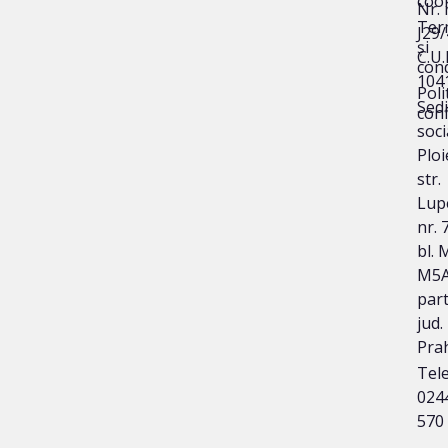
coo
Nr. 
Ter
J29
și
C.U.I
cond
104
Poli
Sedi
conf
soci
Ploi
str.
Lup
nr. 
bl. 
M5A
part
jud.
Pra
Tele
024
570