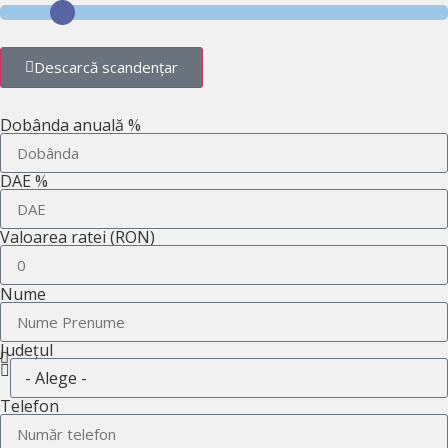
Descarcă scandențar
Dobânda anuală %
DAE %
Valoarea ratei (RON)
Nume
Județul
Telefon