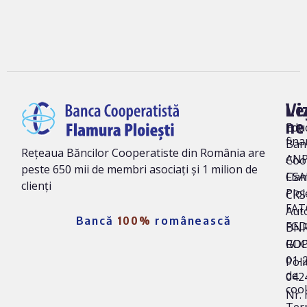
Vi
Le
ne
Edu
fina
Ban
Rețeaua Băncilor Cooperatiste din România are
AN
Coo
peste 650 mii de membri asociați și 1 milion de
Fla
CSA
clienți
Ploi
CRS 
FAT
Auto
Bancă
100%
românească
FG
BNR
ROC
GD
01-
Poli
de
042
coo
Nr. 