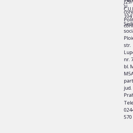
Ter
J29
și
C.U.I
cond
104
Poli
Sedi
conf
soci
Ploi
str.
Lup
nr. 
bl. 
M5A
part
jud.
Pra
Tele
024
570