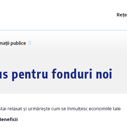
Rețe
mații publice
us pentru fonduri noi
Stai relaxat și urmărește cum se înmulțesc economiile tale
Beneficii