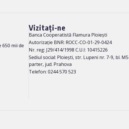
Vizitați-ne
Banca Cooperatistă Flamura Ploieşti
Autorizație BNR: ROCC-CO-01-29-0424
 650 mii de
Nr. reg: J29/414/1998 C.U.I: 10415226
Sediul social: Ploieşti, str. Lupeni nr. 7-9, bl. 
parter, jud. Prahova
Telefon: 0244 570 523