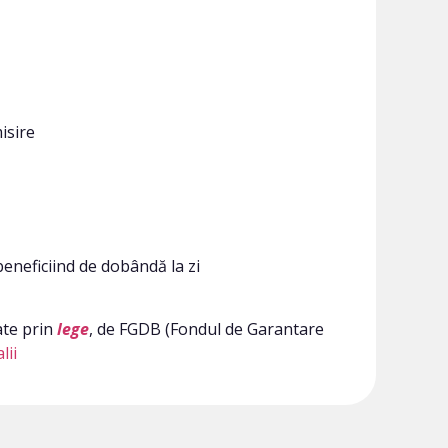
isire
beneficiind de dobândă la zi
ate prin
lege
, de FGDB (Fondul de Garantare
lii