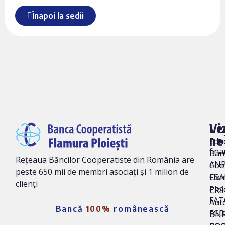
Înapoi la sedii
Vi
Le
ne
Edu
fina
Ban
Rețeaua Băncilor Cooperatiste din România are
AN
Coo
peste 650 mii de membri asociați și 1 milion de
Fla
CSA
clienți
Ploi
CRS 
FAT
Auto
Bancă
100%
românească
FG
BNR