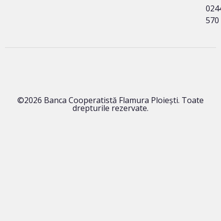
024
570
©2026 Banca Cooperatistă Flamura Ploieşti. Toate
drepturile rezervate.