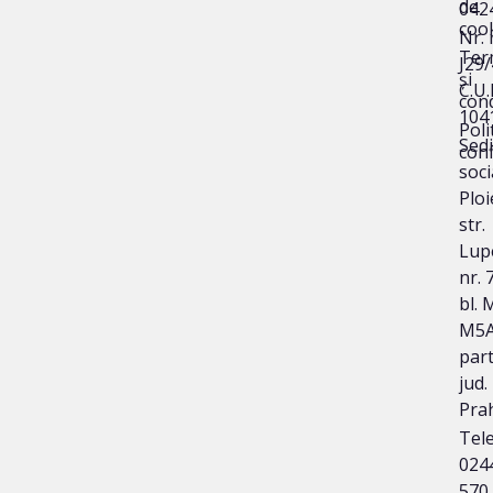
de
042
coo
Nr. 
Ter
J29
și
C.U.I
cond
104
Poli
Sedi
conf
soci
Ploi
str.
Lup
nr. 
bl. 
M5A
part
jud.
Pra
Tele
024
570