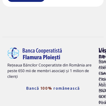
Vi
Le
ne
Edu
fina
Ban
Rețeaua Băncilor Cooperatiste din România are
AN
Coo
peste 650 mii de membri asociați și 1 milion de
Fla
CSA
clienți
Ploi
CRS 
FAT
Auto
Bancă
100%
românească
FG
BNR
ROC
GD
01-
Poli