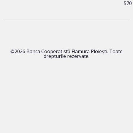
570
©2026 Banca Cooperatistă Flamura Ploieşti. Toate
drepturile rezervate.