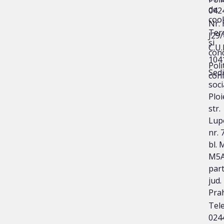
de
042
coo
Nr. 
Ter
J29
și
C.U.I
cond
104
Poli
Sedi
conf
soci
Ploi
str.
Lup
nr. 
bl. 
M5A
part
jud.
Pra
Tele
024