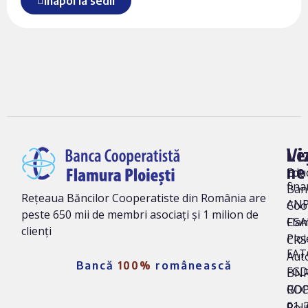
Înapoi la sedii
Vi
Le
ne
Edu
fina
Ban
Rețeaua Băncilor Cooperatiste din România are
AN
Coo
peste 650 mii de membri asociați și 1 milion de
Fla
CSA
clienți
Ploi
CRS 
FAT
Auto
Bancă
100%
românească
FG
BNR
ROC
GD
01-
Poli